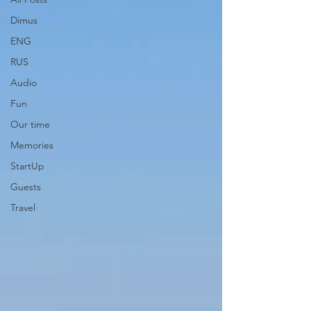
Dimus
ENG
RUS
Audio
Fun
Our time
Memories
StartUp
Guests
Travel