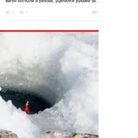
Feb 19
9 min read
Dimus
Горные лыжи
Поезд тронулся, проводница что-то злобно
кричала и требовала билеты. Я забросил в
вагон костыли и рюкзак, уцепился руками за
поручни, подтянулся и... очнулся лежащим на
животе рядом со своим другом.