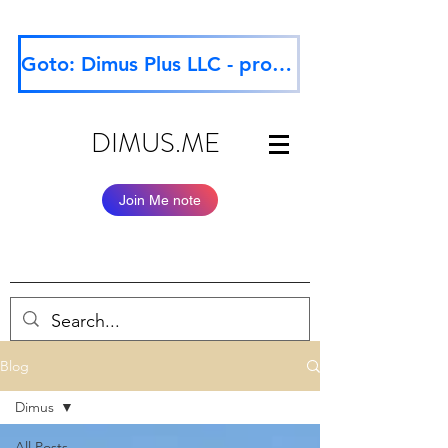
Goto: Dimus Plus LLC - professional website
DIMUS.ME
Join Me note
Blog
Dimus
All Posts