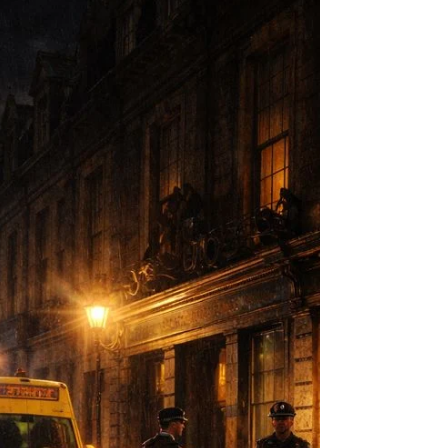
Фельдшер подошел к матрасу, где лежал Женя,
который кажется заснул, и долго молча смотрел
на него, он был в дым пьян и едва держался на
ногах. Потом повернулся к дяде. — Ты что ль
отец будешь? Нечего тут делать, умрет мальчик.
Давай, Ванька, вези меня обратно. — В сенях
он споткнулся и упал.