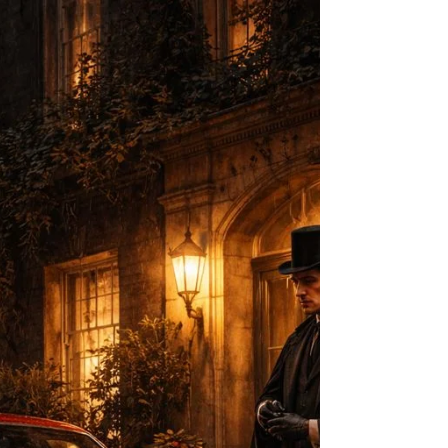
Jan 29
26 min read
Dimus
Motiveless crimes
Frankly, Watson, the very phrase 'conspiracy
theory' unnerves me. It's one of the most
sophisticated inventions of modern political
strategy. A mantra that would earn a 'Devil's
Prize,' if such a thing existed. A brazen crime is
committed, the most implausible explanation is
put forward, and when anyone questions this
idiotic fabrication, they are accused of conspiracy..