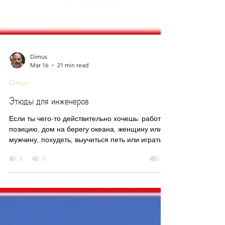
Dimus
Mar 16
21 min read
Dimus
Этюды для инженеров
Если ты чего-то действительно хочешь: работу,
позицию, дом на берегу океана, женщину или
мужчину, похудеть, выучиться петь или играть
на гитаре, то это обязательно случиться, а если
нет, то значит желание было недостаточно
сильным. А делать для этого ничего и не надо,