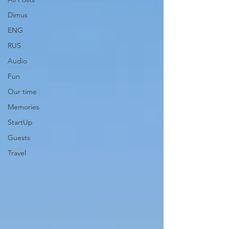
Dimus
ENG
RUS
Audio
Fun
Our time
Memories
StartUp
Guests
Travel