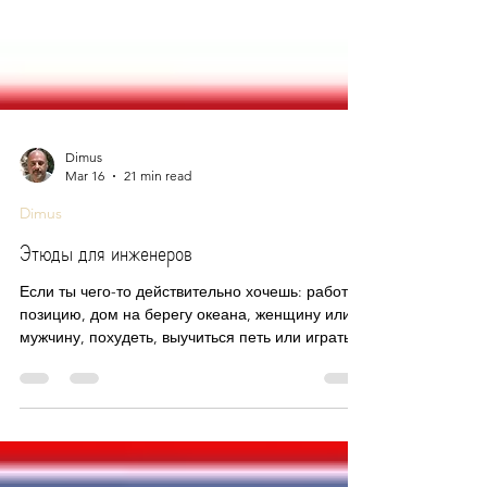
Dimus
Mar 16
21 min read
Dimus
Этюды для инженеров
Если ты чего-то действительно хочешь: работу,
позицию, дом на берегу океана, женщину или
мужчину, похудеть, выучиться петь или играть
на гитаре, то это обязательно случиться, а если
нет, то значит желание было недостаточно
сильным. А делать для этого ничего и не надо,