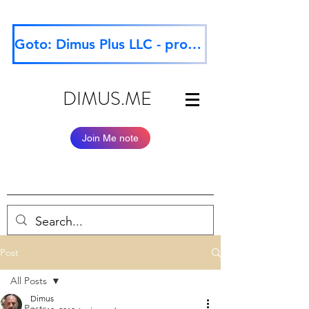
Goto: Dimus Plus LLC - professional website
DIMUS.ME
Join Me note
Post
All Posts
Dimus
All Posts