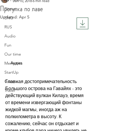
Jun 10, 2018
6 min read
Прогулка по лаве
Dimus
Updated:
Apr 5
ENG
Rated NaN out of 5 stars.
RUS
Audio
Fun
Our time
Аудио
Memories
StartUp
Guests
Главная достопримечательность 
Большого острова на Гавайях - это 
Travel
действующий вулкан Килауэ, время 
от времени извергающий фонтаны 
жидкой магмы, иногда аж на 
полкилометра в высоту. К 
сожалению, сейчас он отдыхает и 
кроме клубов пара ничего увидеть не 