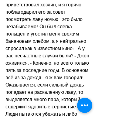
приветствовал хозяин, и я горячо 
поблагодарил его за совет 
посмотреть лаву ночью - это было 
незабываемо! Он был слегка 
польщен и угостил меня свежим 
банановым хлебом, а я нейтрально 
спросил как в известном кино: - А у 
вас несчастные случаи были? - Джон 
оживился, - Конечно, но всего только 
пять за последние годы. В основном 
всё из-за дождя - я ж вам говорил! - 
Оказывается, если сильный дождь 
попадает на раскаленную лаву, то 
выделяется много пара, который 
содержит ядовитые сернистые газы. 
Люди пытаются убежать и либо 
задыхаются, либо падают в лаву, что 
хуже. Последний такой случай был 
за три недели до нашего приезда.