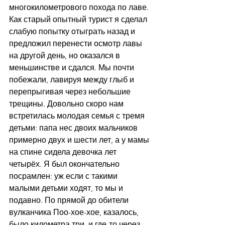
многокилометрового похода по лаве. 
Как старый опытный турист я сделал 
слабую попытку отыграть назад и 
предложил перенести осмотр лавы 
на другой день, но оказался в 
меньшинстве и сдался. Мы почти 
побежали, лавируя между глыб и 
перепрыгивая через небольшие 
трещины. Довольно скоро нам 
встретилась молодая семья с тремя 
детьми: папа нес двоих мальчиков 
примерно двух и шести лет, а у мамы 
на спине сидела девочка лет 
четырёх. Я был окончательно 
посрамлен: уж если с такими 
малыми детьми ходят, то мы и 
подавно. По прямой до обители 
вулканчика Поо-хое-хое, казалось, 
было километра три, и где-то через 