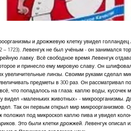
оорганизмы и дрожжевую клетку увидел голландец
2 – 1723). Левенгук не был учёным - он занимался то
рейную лавку. Всё свободное время Левенгук отдав
оторое и принесло ему мировую славу. Он шлифовал
их увеличительные линзы. Своими руками сделал ми
увеличивать предметы в 300 раз. Он рассматривал п
всё, что попадалось на глаза: каплю воды, кусочек м
у видел «маленьких животных» - микроорганизмы. Д
видел. Так он первым открыл мир микроорганизмов. 
ук положил под микроскоп каплю пива и увидел коло
риков. Это были клетки дрожжей. Левенгук описал и