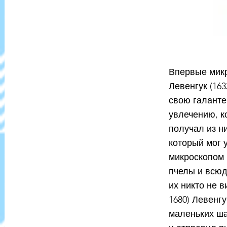
Впервые микр
Левенгук (163
свою галанте
увлечению, к
получал из н
который мог 
микроскопом 
пчелы и всюд
их никто не 
1680) Левенг
маленьких ша