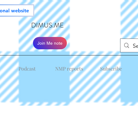
ional website
DIMUS.ME
Join Me note
Podcast
NMP reports
Subscribe