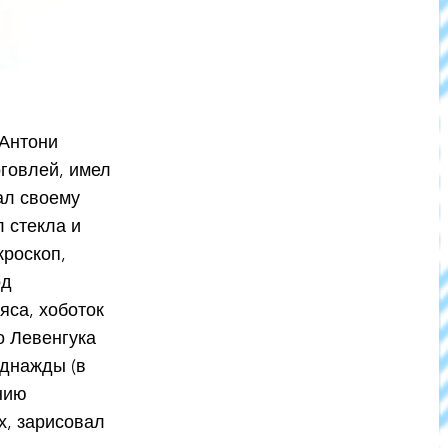
 Антони
рговлей, имел
ал своему
 стекла и
кроскоп,
од
яса, хоботок
о Левенгука
Однажды (в
нию
х, зарисовал