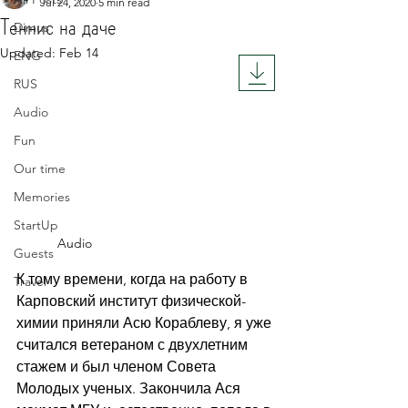
Jul 24, 2020
5 min read
Теннис на даче
Dimus
Updated:
Feb 14
ENG
Rated NaN out of 5 stars.
RUS
Audio
Fun
Our time
Memories
StartUp
Audio
Guests
К тому времени, когда на работу в 
Travel
Карповский институт физической-
химии приняли Асю Кораблеву, я уже 
считался ветераном с двухлетним 
стажем и был членом Совета 
Молодых ученых. Закончила Ася 