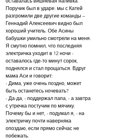
оставалась вишневая наливка. 
Поручик был в ударе: мы с Катей 
разгромили две другие команды – 
Геннадий Алексеевич видно был 
хороший учитель. Обе Асины 
бабушки умильно смотрели на меня. 
Я смутно помнил, что последняя 
электричка уходит в 12 ночи - 
оставалось где-то минут сорок, 
поднялся и стал прощаться. Вдруг 
мама Аси и говорит: 
- Дима, уже очень поздно, может 
быть останетесь ночевать? 
- Да-да, - поддержал папа, - а завтра 
с утречка постучим по мячику.
Почему бы и нет, - подумал я, - на 
электричку почти наверняка 
опоздаю, если прямо сейчас не 
побежать. 