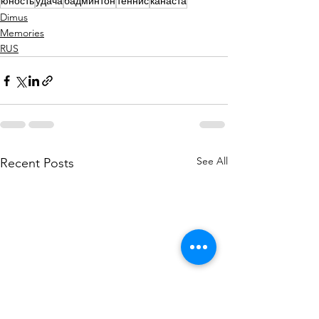
юность
удача
бадминтон
теннис
канаста
Dimus
Memories
RUS
See All
Recent Posts