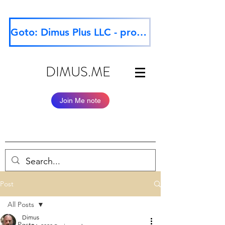
Goto: Dimus Plus LLC - professional website
DIMUS.ME
Join Me note
Post
All Posts
Dimus
All Posts