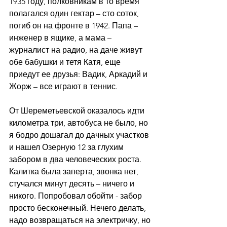
1935 году, полковникам в то время 
полагался один гектар – сто соток, 
погиб он на фронте в 1942. Папа – 
инженер в ящике, а мама – 
журналист на радио, на даче живут 
обе бабушки и тетя Катя, еще 
приедут ее друзья: Вадик, Аркадий и 
Жорж – все играют в теннис.
От Шереметьевской оказалось идти 
километра три, автобуса не было, но 
я бодро дошагал до дачных участков 
и нашел Озерную 12 за глухим 
забором в два человеческих роста. 
Калитка была заперта, звонка нет, 
стучался минут десять – ничего и 
никого. Попробовал обойти - забор 
просто бесконечный. Нечего делать, 
надо возвращаться на электричку, но 