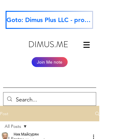
Goto: Dimus Plus LLC - professional website
DIMUS.ME
Join Me note
Post
All Posts
Ник Майсурян
All Posts