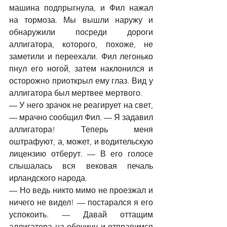
машина подпрыгнула, и Фил нажал 
на тормоза. Мы вышли наружу и 
обнаружили посреди дороги 
аллигатора, которого, похоже, не 
заметили и переехали. Фил легонько 
пнул его ногой, затем наклонился и 
осторожно приоткрыл ему глаз. Вид у 
аллигатора был мертвее мертвого.
—
 У него зрачок не реагирует на свет, 
—
 мрачно сообщил Фил. 
—
 Я задавил 
аллигатора! Теперь меня 
оштрафуют, а, может, и водительскую 
лицензию отберут. 
—
 В его голосе 
слышалась вся вековая печаль 
ирландского народа.
—
 Но ведь никто мимо не проезжал и 
ничего не видел! 
—
 постарался я его 
успокоить. 
—
 Давай оттащим 
аллигатора на обочину и отправимся 