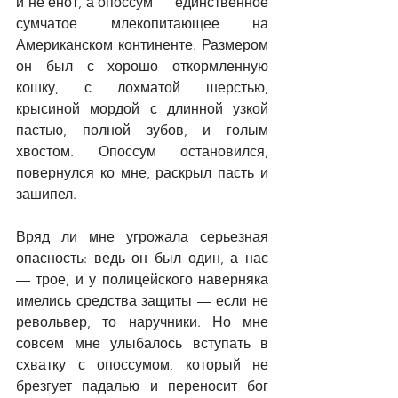
и не енот, а опоссум 
—
 единственное 
сумчатое млекопитающее на 
Американском континенте. Размером 
он был с хорошо откормленную 
кошку, с лохматой шерстью, 
крысиной мордой с длинной узкой 
пастью, полной зубов, и голым 
хвостом. Опоссум остановился, 
повернулся ко мне, раскрыл пасть и 
зашипел.
Вряд ли мне угрожала серьезная 
опасность: ведь он был один, а нас 
—
 трое, и у полицейского наверняка 
имелись средства защиты 
—
 если не 
револьвер, то наручники. Но мне 
совсем мне улыбалось вступать в 
схватку с опоссумом, который не 
брезгует падалью и переносит бог 