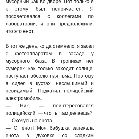
мусорный бак во дворе. Вот только я 
к этому был непричастен. Я 
посоветовался с коллегами по 
лаборатории, и они предположили, 
что это енот.
В тот же день, когда стемнело, я засел 
с фотоаппаратом в засаде у 
мусорного бака. В тропиках нет 
сумерек: как только заходит солнце, 
наступает абсолютная тьма. Поэтому 
я сидел в кустах, неслышимый и 
невидимый. Подкатил полицейский 
электромобиль.
—
 Ник, 
—
 поинтересовался 
полицейский, 
—
 что ты там делаешь?
—
 Охочусь на енота.
—
 О, енот! Моя бабушка запекала 
енота в духовке со сладким 