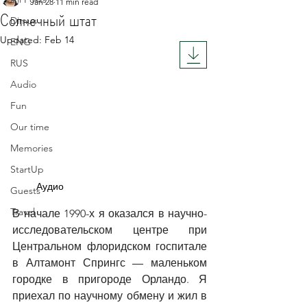
Jan 28
11 min read
Солнечный штат
Dimus
Updated:
Feb 14
ENG
Rated NaN out of 5 stars.
RUS
Audio
Fun
Our time
Memories
StartUp
Аудио
Guests
Travel
В начале 1990-х я оказался в научно-
исследовательском центре при 
Центральном флоридском госпитале 
в Алтамонт Спрингс 
—
 маленьком 
городке в пригороде Орландо. Я 
приехал по научному обмену и жил в 