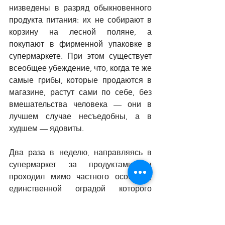
низведены в разряд обыкновенного 
продукта питания: их не собирают в 
корзину на лесной поляне, а 
покупают в фирменной упаковке в 
супермаркете. При этом существует 
всеобщее убеждение, что, когда те же 
самые грибы, которые продаются в 
магазине, растут сами по себе, без 
вмешательства человека 
—
 они в 
лучшем случае несъедобны, а в 
худшем 
— 
ядовиты.
Два раза в неделю, направляясь в 
супермаркет за продуктами, я 
проходил мимо частного особняка, 
единственной оградой которого 
служила воткнутая в газон табличка: 
«Частная собственность. Проход 
запрещен». На газоне росли 