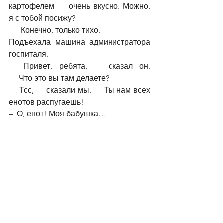
картофелем 
—
 очень вкусно. Можно, 
я с тобой посижу?
—
 Конечно, только тихо.
Подъехала машина администратора 
госпиталя.
—
 Привет, ребята, 
—
 сказал он. 
—
 Что это вы там делаете?
—
 Тсс, 
—
 сказали мы. 
—
 Ты нам всех 
енотов распугаешь!
–  О, енот! Моя бабушка…