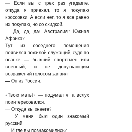
—
 Если вы с трех раз угадаете, 
откуда я приехал, то я покупаю 
кроссовки. А если нет, то я все равно 
их покупаю, но со скидкой.
—
 Да, да, да! Австралия? Южная 
Африка?
Тут из соседнего помещения 
появился пожилой служащий, судя по 
осанке 
—
 бывший спортсмен или 
военный, и не допускающим 
возражений голосом заявил:
—
 Он из России.
«Твою мать!» 
—
 подумал я, а вслух 
поинтересовался:
—
 Откуда вы знаете?
—
 У меня был один знакомый 
русский.
—
 И где вы познакомились?