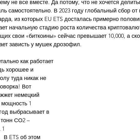
ему не все вместе. Да потому, что не хочется делитьс
ль самостоятельно. В 2023 году глобальный сбор от
арда, из которых EU ETS досталась примерно полови
ает начальную стадию роста количества криптовалют
их свои «биткоины» сейчас превышает 10,000, а ско
ет зависть у мушек дрозофил.
тально как работает 
дь хорошее и 
олу туда никак не 
говорка! Вот 
 жжет немецкий 
 мощность 1 
 год выбрасывает в 
тонн СО2 – 
 1 
 В ETS об этом 