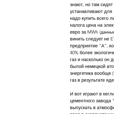
знают, но там сидят 
устанавливают для "
надо купить всего л
налога цена на элек
евро за MWh (
данные
винить следует не E
предприятие "А", ко
40% более экологиче
газ и насколько он 
былой немецкой атом
энергетика вообще (
газ в результате яд
И вот играют в кегл
цементного завода 
выпускать в атмосф