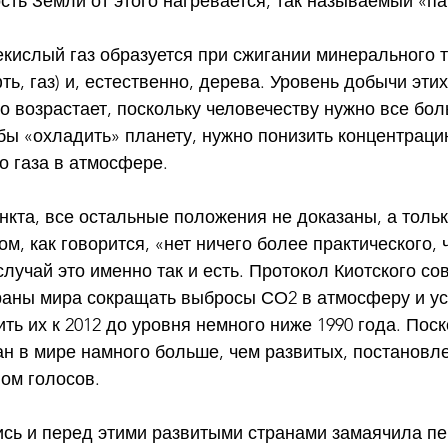
сть Земли от этого нагревается, так называемый «п
фть, газ) и, естественно, дерева. Уровень добычи эти
 возрастает, поскольку человечеству нужно все бол
о газа в атмосфере.
нкта, все остальные положения не доказаны, а тольк
том, как говорится, «нет ничего более практического,
случай это именно так и есть. Протокол Киотского с
раны мира сокращать выбросы СО2 в атмосферу и ус
ть их к 2012 до уровня немного ниже 1990 года. Поск
н в мире намного больше, чем развитых, постановл
ом голосов.
ись и перед этими развитыми странами замаячила пе