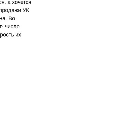
я, а хочется 
 продажи УК 
на. Во 
: число 
рость их 