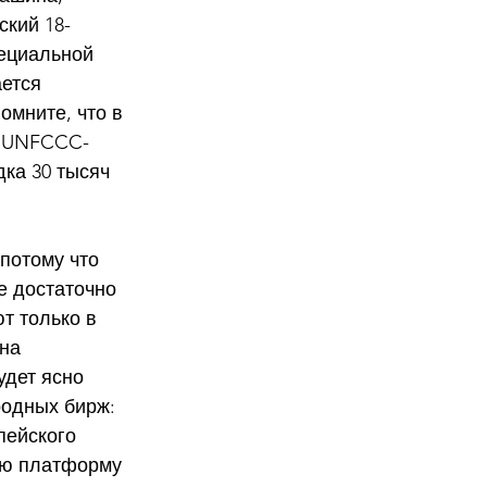
ский 18-
ециальной 
ется 
омните, что в 
т UNFCCC- 
ка 30 тысяч 
потому что 
е достаточно 
т только в 
на 
удет ясно 
одных бирж: 
пейского 
ою платформу 