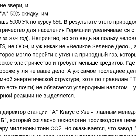
не звери, и 
А" 50% скидку: им 
ишь 5000 УК по курсу 85€. В результате этого природо
тричество для населения Германии увеличивается с 3
). Неприятно, но это ведь на пользу челове
 за 2024 год
TS, не ООН, и уж никак не «Великое Зеленое Дело», а
торое могло перейти с угля на природный газ, котор
ское электричество и требует меньше кредитов. Где 
дороже угля не ваше дело. А уж самое последнее дел
ной энергетической структуре, хотя по правилам ET
то есть почти) не облагается углеродным налогом – 
ерной реакции не выделяется.
и директор станции "А" Клаус с Уве - главным менед
"Б", который согласно технологии производства цем
еру миллионы тонн СО2. Но оказывается, что завод 