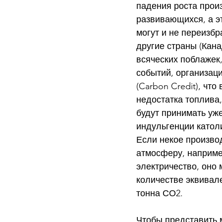
падения роста прои
развивающихся, а э
могут и не переизбр
другие страны (Кана
всяческих поблажек
событий, организац
(Carbon Credit), чт
недостатка топлива
будут принимать уже
индульгенции католи
Если некое производ
атмосферу, наприме
электричество, оно 
количестве эквивал
тонна СО2. 
Чтобы представить 