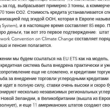
ь за год, выбрасывает примерно 3 тонны, а коммерче
170 тонн СО2. Стоимость кредита устанавливается сп
низацией под эгидой ООН, которая в Европе называ
g System), и в настоящее время составляет 85 евро. П
ро деньги, так вот это первое подтверждение:  шта
ework Convention on Climate Change составляет поряд
ошо и пенсия полагается.
ении мы будем ссылаться на EU ETS как на модель, 
 кредитная система была внедрена практически и уж
сопротивление еще не сломлено, и кредитами торгую
ьба за внедрение торговли углеродными кредитами 
идет в полную силу, ставки очень высоки и скоро б
онируют несколько независимых региональных углер
в Новой Зеландии, в Великобритании (вышла из Евро
 волнует), и еще 11 американских штатов создают св