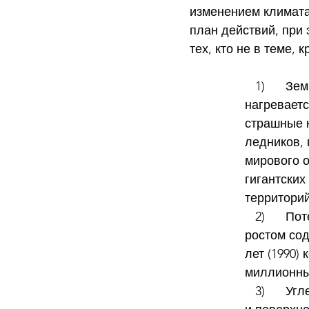
изменением климата
план действий, при 
тех, кто не в теме, 
   1)      Земной шар 
нагреваетс
страшные к
ледников,
мирового о
гигантских
территорий
   2)      Потепление связано с 
ростом сод
лет (1990)
миллионны
   3)      Углекислый газ задерживает часть отраженного солнечного излучения 