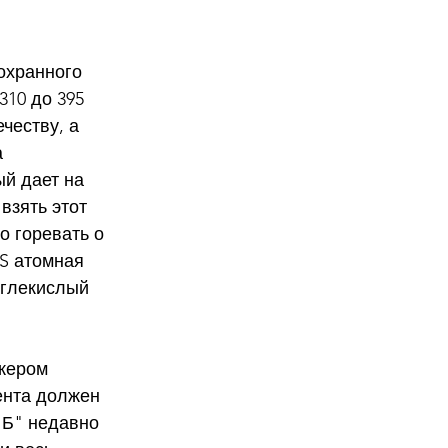
охранного 
10 до 395 
честву, а 
 
ый дает на 
взять этот 
о горевать о 
S атомная 
углекислый 
жером 
ента должен 
"Б" недавно 