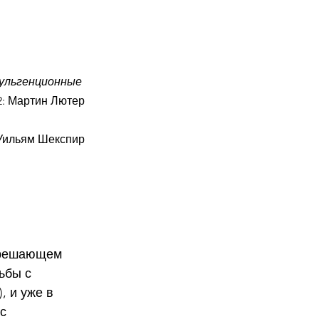
дульгенционные 
32: Мартин Лютер
, Уильям Шекспир
 решающем 
ьбы с 
 и уже в 
с 