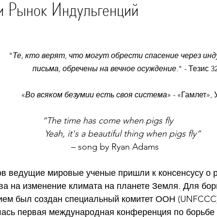
и Рынок Индульгенций
tars.
"
Те, кто верят, что могут обрести спасение через ин
письма, обречены на вечное осуждение.
" - Тезис 
«
Во всяком безумии есть своя система
» - «Гамлет»
                    “The time has come when pigs fly
                     Yeah, it's a beautiful thing when pigs fly”
				– song by Ryan Adams
дов ведущие мировые ученые пришли к консенсусу о
ва на изменение климата на планете Земля. Для бор
ем был создан специальный комитет ООН (UNFCCC),
ялась первая международная конференция по борьбе 