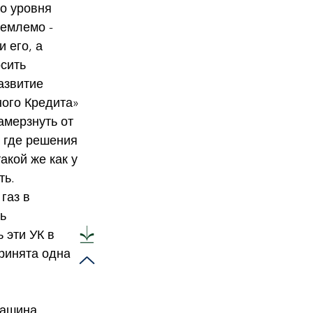
о уровня 
емлемо - 
 его, а 
сить 
азвитие 
ого Кредита» 
амерзнуть от 
 где решения 
акой же как у 
ть.
газ в 
ь 
 эти УК в 
ринята одна 
ашина, 