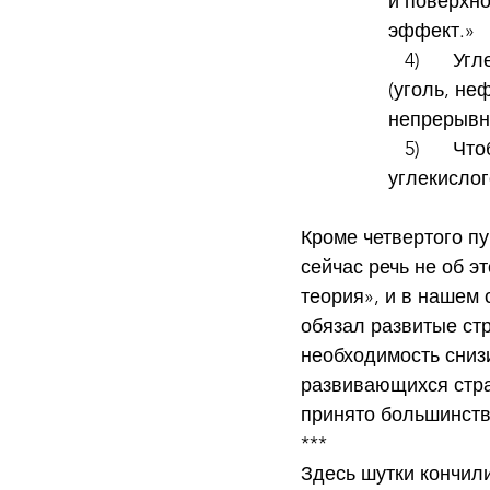
и поверхно
эффект.»
   4)      Углекислый газ образуется при сжигании минерального топлива 
(уголь, не
непрерывно
   5)      Чтобы «охладить» планету, нужно понизить концентрацию 
углекислог
Кроме четвертого пу
сейчас речь не об э
теория», и в нашем 
обязал развитые ст
необходимость снизи
развивающихся стра
принято большинств
***
Здесь шутки кончил