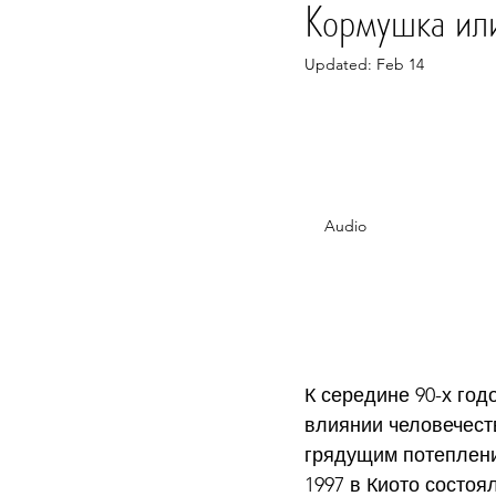
Кормушка ил
Updated:
Feb 14
Rated NaN out of 5 s
Audio
К середине 90-х го
влиянии человечест
грядущим потеплени
1997 в Киото состо