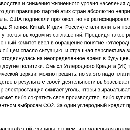
зводства и снижения жизненного уровня населения д
то для правящих партий этих стран абсолютно непри
ать. США подписали протокол, но не ратифицировали
да, Япония, Китай, Индия, Россия) стали юлить и про
, угрожая выходом из соглашений. Предвидя такое р
ионный комитет ввел в обращение понятие «Углеродн
о в общем спасло ситуацию, и страшная перспектива з
, отодвинулась на неопределенное время в будущее,
 другие политики. Смысл Углеродного Кредита (УК) т
ческой церкви: можно грешить, но за это надо плати
ство в результате своей деятельности выбрасывает 
р электростанция сжигает уголь, чтобы вырабатыват
может либо сократить свое производство, либо купить
ентном выбросам СО2. За один углеродный кредит п
масштаб этой единицы, скажем, что маленькая автом