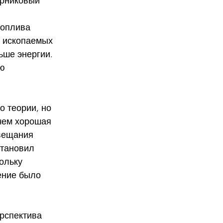
арниковый 
х ископаемых 
ьше энергии.
о теории, но 
 чем хорошая 
овещания 
тановил 
ольку 
ение было 
рспектива 