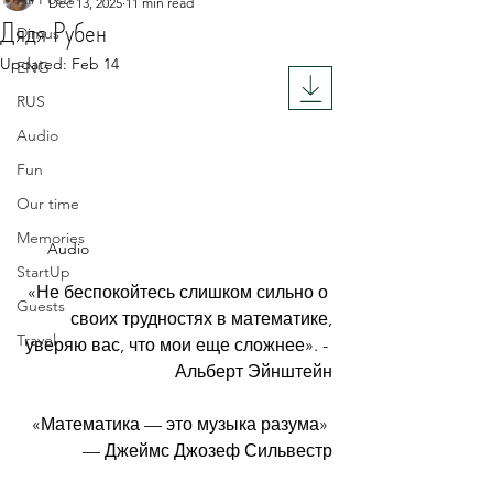
Dec 13, 2025
11 min read
Дядя Рубен
Dimus
Updated:
Feb 14
ENG
Rated NaN out of 5 stars.
RUS
Audio
Fun
Our time
Memories
Audio
StartUp
«Не беспокойтесь слишком сильно о 
Guests
своих трудностях в математике,
Travel
 уверяю вас, что мои еще сложнее». - 
Альберт Эйнштейн
«Математика — это музыка разума» 
— Джеймс Джозеф Сильвестр