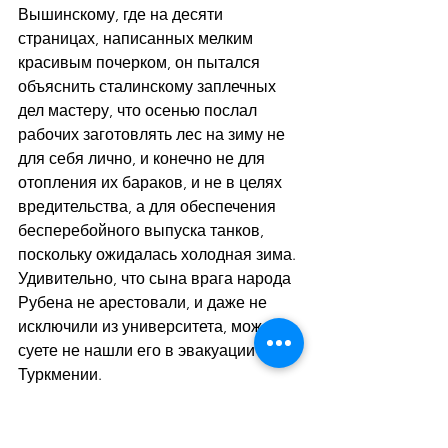
Вышинскому, где на десяти 
страницах, написанных мелким 
красивым почерком, он пытался 
объяснить сталинскому заплечных 
дел мастеру, что осенью послал 
рабочих заготовлять лес на зиму не 
для себя лично, и конечно не для 
отопления их бараков, и не в целях 
вредительства, а для обеспечения 
бесперебойного выпуска танков, 
поскольку ожидалась холодная зима. 
Удивительно, что сына врага народа 
Рубена не арестовали, и даже не 
исключили из университета, может в 
суете не нашли его в эвакуации в 
Туркмении.
 *
Отъезд дяди из Союза в эмиграцию 
прошел мимо меня, в те годы только 