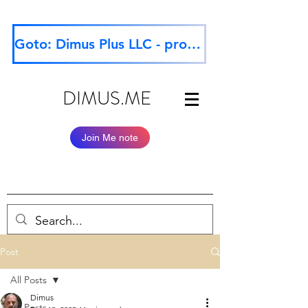
Goto: Dimus Plus LLC - professional website
DIMUS.ME
Join Me note
Post
All Posts
Dimus
All Posts