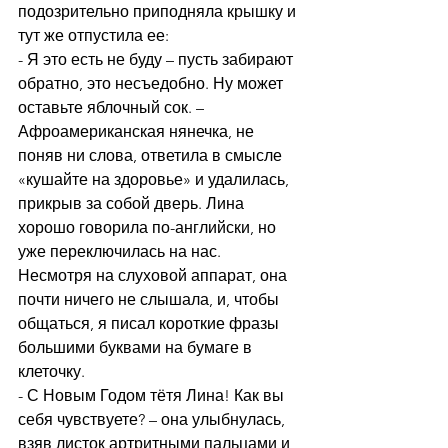
подозрительно приподняла крышку и 
тут же отпустила ее:
- Я это есть не буду – пусть забирают 
обратно, это несъедобно. Ну может 
оставьте яблочный сок. – 
Афроамериканская нянечка, не 
поняв ни слова, ответила в смысле 
«кушайте на здоровье» и удалилась, 
прикрыв за собой дверь. Лина 
хорошо говорила по-английски, но 
уже переключилась на нас. 
Несмотря на слуховой аппарат, она 
почти ничего не слышала, и, чтобы 
общаться, я писал короткие фразы 
большими буквами на бумаге в 
клеточку.
- С Новым Годом тётя Лина! Как вы 
себя чувствуете? – она улыбнулась, 
взяв листок артритными пальцами и 